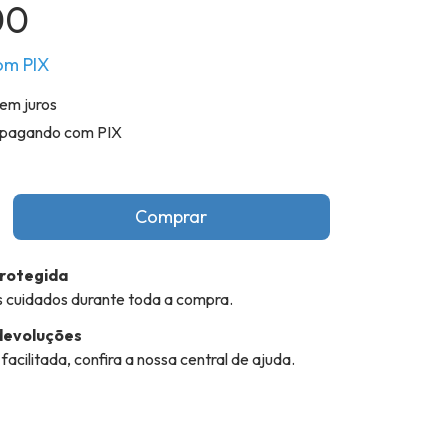
00
om
PIX
em juros
pagando com PIX
rotegida
 cuidados durante toda a compra.
devoluções
acilitada, confira a nossa central de ajuda.
CEP:
Alterar CEP