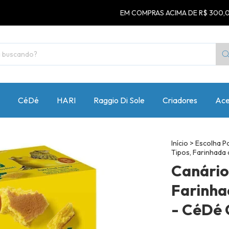
EM COMPRAS ACIMA DE R$ 300,00 O FRETE
CéDé
HARI
Raggio Di Sole
Criadores
Ace
Início
>
Escolha P
Tipos, Farinhada
Canário
Farinha
- CéDé 