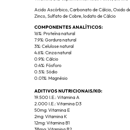
Acido Ascórbico, Carbonato de Cálcio, Oxido d
Zinco, Sulfato de Cobre, lodato de Cálcio
COMPONENTES ANALÍTICOS:
16%: Proteína natural
7.9%: Gordura natural
3%: Celulose natural
4.6%: Cinza natural
0.9%: Cálcio
0.4%: Fósforo
0.5%: Sódio
0.01%: Magnésio
ADITIVOS NUTRICIONAIS/KG:
19.500 I.E.: Vitamina A
2.000 I.E.: Vitamina D3
50mg: Vitamina E
2mg: Vitamina K
12mg: Vitamina B1
38mg: Vitamina B2