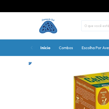
Início
Combos
Escolha Por Ave