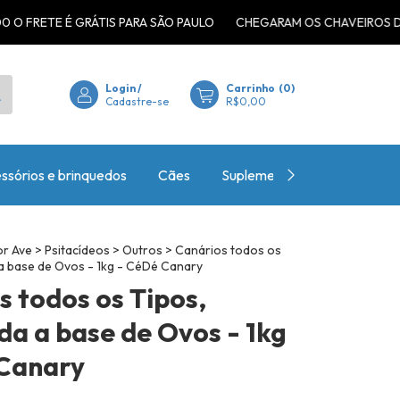
 É GRÁTIS PARA SÃO PAULO
CHEGARAM OS CHAVEIROS DA EXPANSÃ
Login
/
Carrinho
(
0
)
Cadastre-se
R$0,00
ssórios e brinquedos
Cães
Suplementos
Central de
or Ave
>
Psitacídeos
>
Outros
>
Canários todos os
 a base de Ovos - 1kg - CéDé Canary
s todos os Tipos,
da a base de Ovos - 1kg
Canary