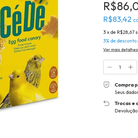
R$86,
R$83,42
c
3
x de
R$28,67
s
3% de desconto
Ver mais detalhes
Compra p
Seus dados
Trocas e 
Devolução f
Entregas para o 