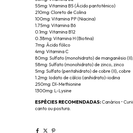
55mg: Vitamina B5 (Ácido pantoténico)
210mg: Cloreto de Colina
100mg: Vitamina PP (Niacina)
1.75mg: Vitamina B6
0.1mg: Vitamina B12
0.38mg: Vitamina H (Biotina)
7mg: Ácido fólico
4mg: Vitamina C
80mg: Sulfato (monohidrato) de manganésio (II
58mg: Sulfato (monohidrato) de zinco, zinco
5mg: Sulfato (pentahidrato) de cobre (II), cobre
1.2mg: Iodato de cálcio (anihidrato)-iodina
250mg: Dl-Methionine
1300mg: L-Lysine
ESPÉCIES RECOMENDADAS:
Canários • Curi
canto ou postura.