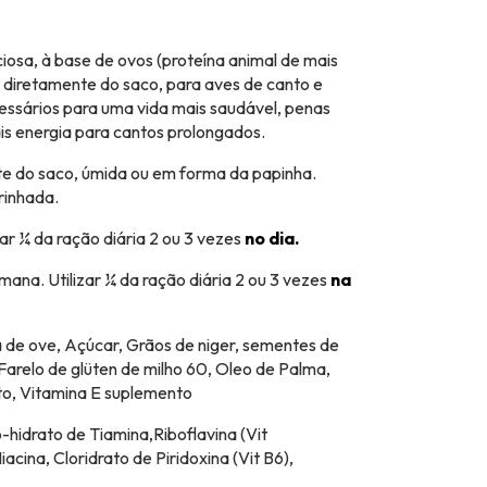
iosa, à base de ovos (proteína animal de mais
ar diretamente do saco, para aves de canto e
essários para uma vida mais saudável, penas
is energia para cantos prolongados.
e do saco, úmida ou em forma da papinha.
rinhada.
zar ¼ da ração diária 2 ou 3 vezes
no dia.
ana. Utilizar ¼ da ração diária 2 ou 3 vezes
na
 de ove, Açúcar, Grãos de niger, sementes de
 Farelo de glüten de milho 60, Oleo de Palma,
o, Vitamina E suplemento
-hidrato de Tiamina,Riboflavina (Vit
acina, Cloridrato de Piridoxina (Vit B6),