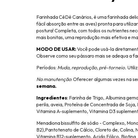
Farinhada CéDé Canários, é uma farinhada delic
fácil absorção entre as aves) pronta para utiliz
postura! Completa, com todos os nutrientes nec
mais bonitas, uma reprodução mais efetiva e ma
MODO DE USAR:
Você pode usá-la diretament
Observe como seu pássaro mais se adequa a fa
Períodos:
Muda, reprodução, pré-torneio.
Utili
Na manutenção
: Oferecer algumas vezes na sem
semana.
Ingredientes
:
Farinha de Trigo, Albumina gema
perila, aveia, Proteína de Concentrada de Soja,
Vitamina A-suplemento, Vitamina D3 suplement
Menadiona bissulfito de sódio - Complexo, Mono
B2),Pantotenato de Cálcio, Cloreto de, Colina, Ni
Vitamina B12-suplemento, Acido Fólico, Biotina