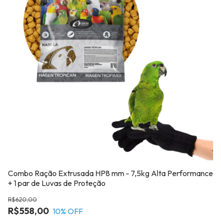
Combo Ração Extrusada HP8 mm - 7,5kg Alta Performance
Ra
+ 1 par de Luvas de Proteção
R
R$620,00
R
R$558,00
10
% OFF