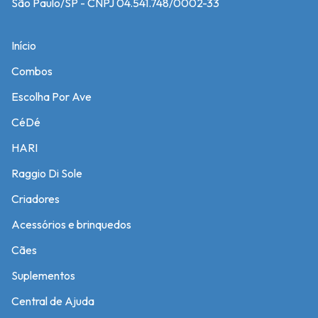
São Paulo/SP - CNPJ 04.541.748/0002-33
Início
Combos
Escolha Por Ave
CéDé
HARI
Raggio Di Sole
Criadores
Acessórios e brinquedos
Cães
Suplementos
Central de Ajuda