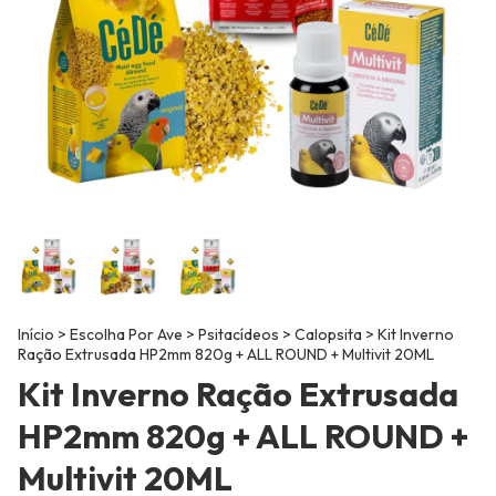
Início
>
Escolha Por Ave
>
Psitacídeos
>
Calopsita
>
Kit Inverno
Ração Extrusada HP2mm 820g + ALL ROUND + Multivit 20ML
Kit Inverno Ração Extrusada
HP2mm 820g + ALL ROUND +
Multivit 20ML