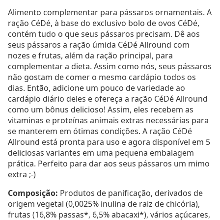
Alimento complementar para pássaros ornamentais. A
ração CéDé, à base do exclusivo bolo de ovos CéDé,
contém tudo o que seus pássaros precisam. Dê aos
seus pássaros a ração úmida CéDé Allround com
nozes e frutas, além da ração principal, para
complementar a dieta. Assim como nós, seus pássaros
não gostam de comer o mesmo cardápio todos os
dias. Então, adicione um pouco de variedade ao
cardápio diário deles e ofereça a ração CéDé Allround
como um bônus delicioso! Assim, eles recebem as
vitaminas e proteínas animais extras necessárias para
se manterem em ótimas condições. A ração CéDé
Allround está pronta para uso e agora disponível em 5
deliciosas variantes em uma pequena embalagem
prática. Perfeito para dar aos seus pássaros um mimo
extra ;-)
Composição:
Produtos de panificação, derivados de
origem vegetal (0,0025% inulina de raiz de chicória),
frutas (16,8% passas*, 6,5% abacaxi*), vários açúcares,