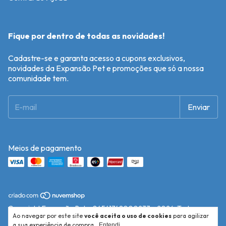
Fique por dentro de todas as novidades!
Cadastre-se e garanta acesso a cupons exclusivos,
novidades da Expansão Pet e promoções que só a nossa
comunidade tem.
Meios de pagamento
Copyright Expansão Pet - 04541748000233 - 2026. Todos os
Ao navegar por este site
você aceita o uso de cookies
para agilizar
direitos reservados.
a sua experiência de compra.
Entendi