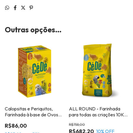
Outras opções...
Calopsitas e Periquitos,
ALL ROUND - Farinhada
Farinhada à base de Ovos
para todas as criações 10Kg
1kg - CéDé Budgie
- CéDé
R$86,00
R$758,00
R$682,20
10
% OFF