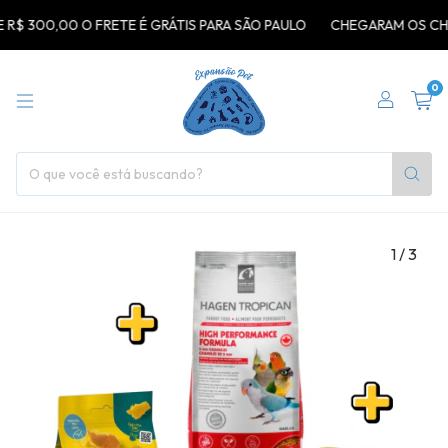
00,00 O FRETE É GRÁTIS PARA SÃO PAULO
CHEGARAM OS CHAVEIRO
0
1
/
3