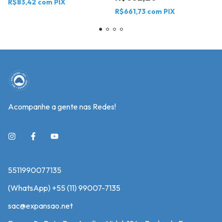
R$83,42
com
PIX
R$661,73
com
PIX
Acompanhe a gente nas Redes!
5511990077135
(WhatsApp) +55 (11) 99007-7135
sac@expansao.net