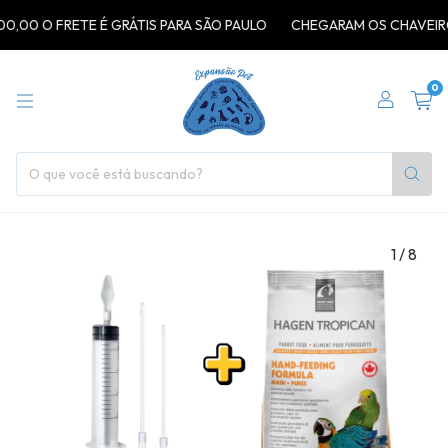
00 O FRETE É GRÁTIS PARA SÃO PAULO
CHEGARAM OS CHAVEIROS 
0
1
/
8