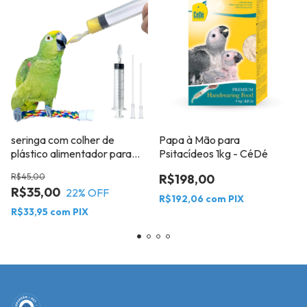
seringa com colher de
Papa à Mão para
plástico alimentador para
Psitacídeos 1kg - CéDé
pássaros Filhotes 20ml
R$45,00
R$198,00
R$35,00
22
% OFF
R$192,06
com
PIX
R$33,95
com
PIX