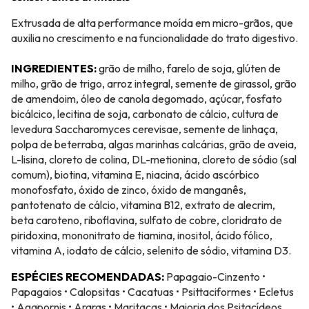
Extrusada de alta performance moída em micro-grãos, que
auxilia no crescimento e na funcionalidade do trato digestivo.
INGREDIENTES:
grão de milho, farelo de soja, glúten de
milho, grão de trigo, arroz integral, semente de girassol, grão
de amendoim, óleo de canola degomado, açúcar, fosfato
bicálcico, lecitina de soja, carbonato de cálcio, cultura de
levedura Saccharomyces cerevisae, semente de linhaça,
polpa de beterraba, algas marinhas calcárias, grão de aveia,
L-lisina, cloreto de colina, DL-metionina, cloreto de sódio (sal
comum), biotina, vitamina E, niacina, ácido ascórbico
monofosfato, óxido de zinco, óxido de manganês,
pantotenato de cálcio, vitamina B12, extrato de alecrim,
beta caroteno, riboflavina, sulfato de cobre, cloridrato de
piridoxina, mononitrato de tiamina, inositol, ácido fólico,
vitamina A, iodato de cálcio, selenito de sódio, vitamina D3.
ESPÉCIES RECOMENDADAS:
Papagaio-Cinzento •
Papagaios • Calopsitas • Cacatuas • Psittaciformes • Ecletus
• Agapornis • Araras • Maritacas • Maioria dos Psitacídeos