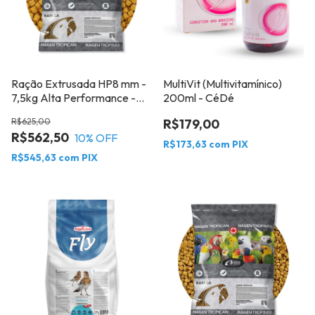
Ração Extrusada HP8 mm -
MultiVit (Multivitamínico)
7,5kg Alta Performance -
200ml - CéDé
Grandes Pássaros Bit 8mm -
R$625,00
R$179,00
Hari
R$562,50
10
% OFF
R$173,63
com
PIX
R$545,63
com
PIX