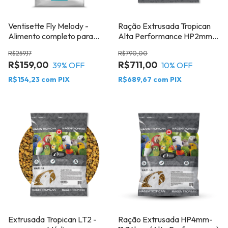
Ventisette Fly Melody -
Ração Extrusada Tropican
Alimento completo para
Alta Performance HP2mm
aves ornamentais (aves
11,34kg
R$259,17
R$790,00
insetívoras e cantoras) 2 Kg
R$159,00
R$711,00
39
% OFF
10
% OFF
Raggio di sole
R$154,23
com
PIX
R$689,67
com
PIX
Extrusada Tropican LT2 -
Ração Extrusada HP4mm-