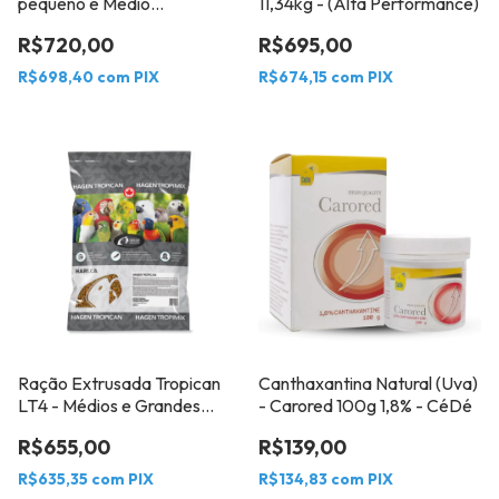
pequeno e Médio
11,34kg - (Alta Performance)
Psitacídeos Bit 2mm 11Kg -
R$720,00
R$695,00
Hari Pequenos e Médios
Psitacídeos - Bit 2mm
R$698,40
com
PIX
R$674,15
com
PIX
Ração Extrusada Tropican
Canthaxantina Natural (Uva)
LT4 - Médios e Grandes
- Carored 100g 1,8% - CéDé
Psitacídeos - Bit 4mm -
R$655,00
R$139,00
11,34Kg HARI
R$635,35
com
PIX
R$134,83
com
PIX