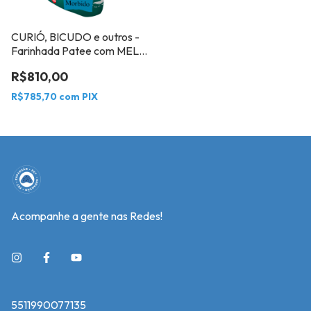
CURIÓ, BICUDO e outros -
Farinhada Patee com MEL
10kg - CéDé Mórbido
R$810,00
R$785,70
com
PIX
Acompanhe a gente nas Redes!
5511990077135