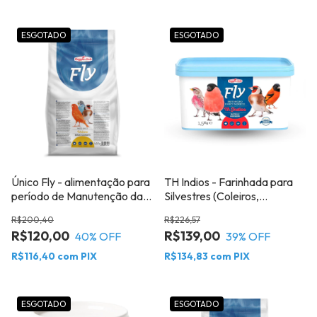
ESGOTADO
ESGOTADO
Único Fly - alimentação para
TH Indios - Farinhada para
período de Manutenção das
Silvestres (Coleiros,
aves granívoras de pequeno
Pintassilgos, Carduelis e
R$200,40
R$226,57
e médio porte 1,5Kg Raggio
outros) - Raggio Di Sole
R$120,00
R$139,00
40
% OFF
39
% OFF
di sole
R$116,40
com
PIX
R$134,83
com
PIX
ESGOTADO
ESGOTADO