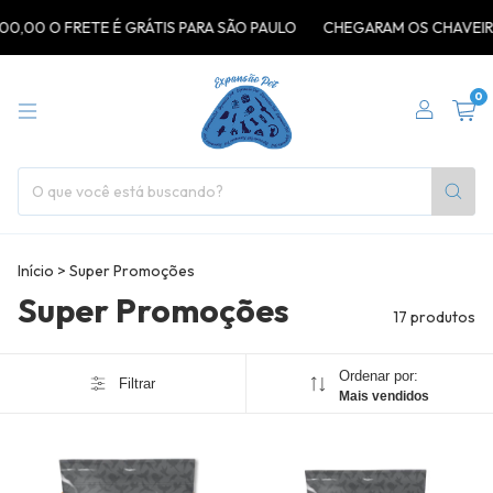
00 O FRETE É GRÁTIS PARA SÃO PAULO
CHEGARAM OS CHAVEIROS 
0
Início
>
Super Promoções
Super Promoções
17 produtos
Ordenar por:
Filtrar
Mais vendidos