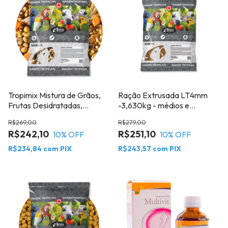
Tropimix Mistura de Grãos,
Ração Extrusada LT4mm
Frutas Desidratadas,
-3,630kg - médios e
Extrusadas, Sementes para
Grandes Psitacídeos Bit
R$269,00
R$279,00
Pequenos e Médios
4mm - Hari
R$242,10
R$251,10
10
% OFF
10
% OFF
Psitacídeos 3.63kg - Hari
R$234,84
com
PIX
R$243,57
com
PIX