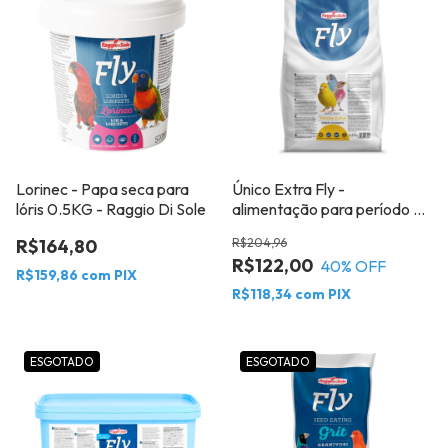
Lorinec - Papa seca para
Único Extra Fly -
lóris 0.5KG - Raggio Di Sole
alimentação para período de
reprodução das aves
R$164,80
R$204,96
granívoras de pequeno e
R$122,00
40
% OFF
médio porte 1,5Kg Raggio di
R$159,86
com
PIX
sole
R$118,34
com
PIX
ESGOTADO
ESGOTADO